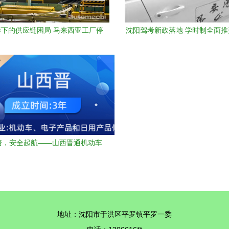
下的供应链困局 马来西亚工厂停
沈阳驾考新政落地 学时制全面
日本汽车减产与驾培行业新思考
须完成62学时方可报考
培，安全起航——山西晋通机动车
员培训学校太原分公司业务介绍
地址：沈阳市于洪区平罗镇平罗一委