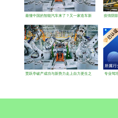
最懂中国的智能汽车来了？又一家造车新
疫情阴影
势力递交招股书，刷新驾培与出行新体验
工导致
贾跃亭破产成功与新势力走上自力更生之
专业驾
路 机动车驾驶员培训的启示
驾驶