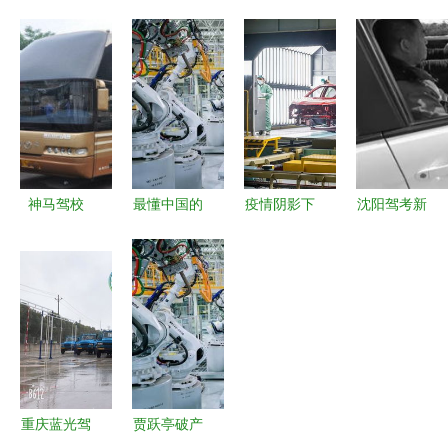
明驾校，开
校信息出炉
篇章 海南
缺 阜阳猛
启安全驾驶
学车新手必
试水一人一
川汽车用品
的第一步
看的可靠指
车灵活学车
为司机们带
南
模式
来福音——
机动车驾驶
员培训领域
迎来革新
神马驾校
最懂中国的
疫情阴影下
沈阳驾考新
助您驶向安
智能汽车来
的供应链困
政落地 学
全驾驶的未
了？又一家
局 马来西
时制全面推
来
造车新势力
亚工厂停工
开，学员须
递交招股
导致日本汽
完成62学时
书，刷新驾
车减产与驾
方可报考
培与出行新
培行业新思
体验
考
重庆蓝光驾
贾跃亭破产