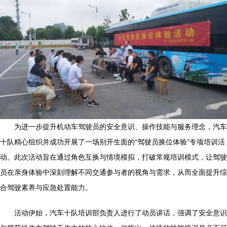
为进一步提升机动车驾驶员的安全意识、操作技能与服务理念，汽车
十队精心组织并成功开展了一场别开生面的“驾驶员换位体验”专项培训活
动。此次活动旨在通过角色互换与情境模拟，打破常规培训模式，让驾驶
员在亲身体验中深刻理解不同交通参与者的视角与需求，从而全面提升综
合驾驶素养与应急处置能力。
活动伊始，汽车十队培训部负责人进行了动员讲话，强调了安全意识