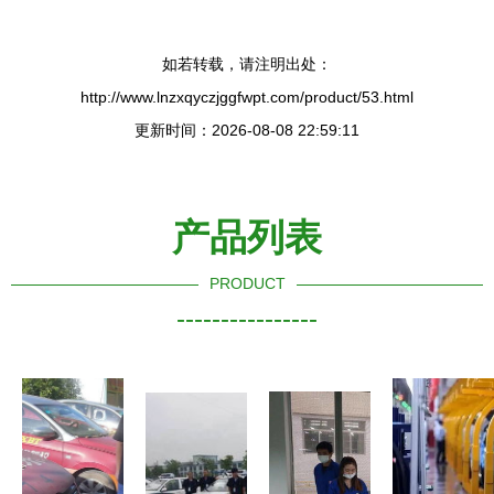
如若转载，请注明出处：
http://www.lnzxqyczjggfwpt.com/product/53.html
更新时间：2026-08-08 22:59:11
产品列表
PRODUCT
----------------