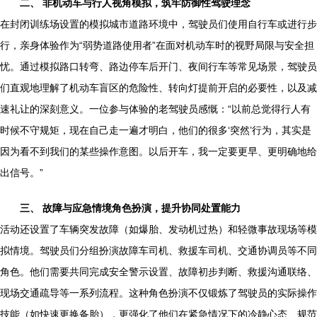
二、 非机动车与行人视角模拟，筑牢防御性驾驶理念
在封闭训练场设置的模拟城市道路环境中，驾驶员们使用自行车或进行步
行，亲身体验作为“弱势道路使用者”在面对机动车时的视野局限与安全担
忧。通过模拟路口转弯、路边停车后开门、夜间行车等常见场景，驾驶员
们直观地理解了机动车盲区的危险性、转向灯提前开启的必要性，以及减
速礼让的深刻意义。一位参与体验的老驾驶员感慨：“以前总觉得行人有
时候不守规矩，现在自己走一遍才明白，他们的很多‘突然’行为，其实是
因为看不到我们的某些操作意图。以后开车，我一定要更早、更明确地给
出信号。”
三、 故障与应急情境角色扮演，提升协同处置能力
活动还设置了车辆突发故障（如爆胎、发动机过热）和轻微事故现场等模
拟情境。驾驶员们分组扮演故障车司机、救援车司机、交通协调员等不同
角色。他们需要共同完成安全警示设置、故障初步判断、救援沟通联络、
现场交通疏导等一系列流程。这种角色扮演不仅锻炼了驾驶员的实际操作
技能（如快速更换备胎），更强化了他们在紧急情况下的冷静心态、规范