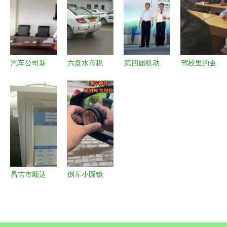
凉规范
更换驾校
工技能比武
展风采
汽车公司新
六盘水市税
第四届机动
驾校里的金
入职驾驶员
务局精准发
车驾驶培训
融新风 当
培训 打造
力 减税降
与道路交通
机动车驾驶
专业安全的
费政策落地
安全国际论
培训遇见金
机动车驾驶
生根，为驾
坛 共筑安
融服务
员队伍
培行业减负
全出行新篇
添活力
章
昌吉市顺达
倒车小圆镜
机动车驾驶
新老司机必
员培训学校
备，奥迪车
专业驾驶技
主亦青睐的