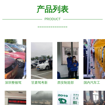
产品列表
PRODUCT
----------------
深圳整顿驾
甘肃驾考新
西安制造部
国内汽车工
培乱象
变革 先培
装配车间
厂大全与合
为“学车热
训后付费，
以赛促学砺
资车产地解
浪”注入清
学员中途可
精兵，新员
析