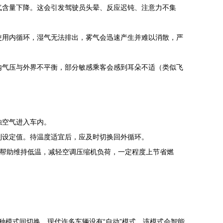
气含量下降。这会引发驾驶员头晕、反应迟钝、注意力不集
使用内循环，湿气无法排出，雾气会迅速产生并难以消散，严
内气压与外界不平衡，部分敏感乘客会感到耳朵不适（类似飞
浊空气进入车内。
到设定值。待温度适宜后，应及时切换回外循环。
能帮助维持低温，减轻空调压缩机负荷，一定程度上节省燃
模式间切换。现代许多车辆设有“自动”模式，该模式会智能