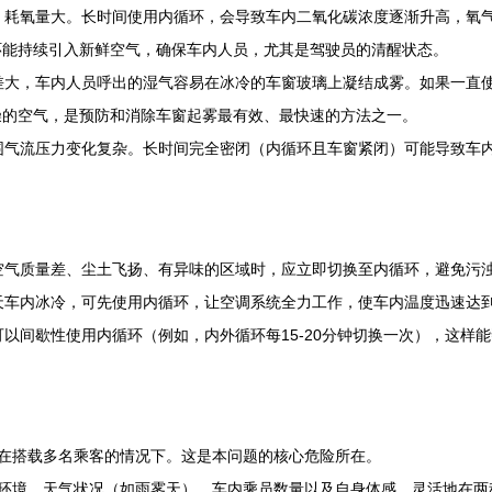
，耗氧量大。长时间使用内循环，会导致车内二氧化碳浓度逐渐升高，氧
环能持续引入新鲜空气，确保车内人员，尤其是驾驶员的清醒状态。
差大，车内人员呼出的湿气容易在冰冷的车窗玻璃上凝结成雾。如果一直
燥的空气，是预防和消除车窗起雾最有效、最快速的方法之一。
围气流压力变化复杂。长时间完全密闭（内循环且车窗紧闭）可能导致车
空气质量差、尘土飞扬、有异味的区域时，应立即切换至内循环，避免污
天车内冰冷，可先使用内循环，让空调系统全力工作，使车内温度迅速达
以间歇性使用内循环（例如，内外循环每15-20分钟切换一次），这样
在搭载多名乘客的情况下。这是本问题的核心危险所在。
环境、天气状况（如雨雾天）、车内乘员数量以及自身体感，灵活地在两种