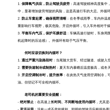
1.
保障氧气供应，防止驾驶员疲劳
：高速驾驶精神高度集中
中，显著增加疲劳驾驶的风险，这是高速行车的大忌。外循
2.
防止车窗起雾，确保视野清晰
：在冬季或雨季，车内外温
重影响行车视野，极其危险。开启外循环，引入车外相对干
3.
平衡车内气压，保护耳膜舒适
：车辆高速行驶时，车身周
机起降时的压迫感）。外循环有助于气压平衡。
何时应该切换到内循环？
1.
通过严重污染路段时
：当尾随大货车、经过隧道、或驶入
2.
需要快速制冷或制热时
：夏天车内暴晒后温度极高，或冬
3.
开启空调制冷时，提升效率
：在炎热天气使用空调制冷，可
油。但切记不可全程内循环。
老司机的重要安全提醒：
-
绝对禁止
：在高速上
长时间、不间断地使用内循环
，尤其是
-
灵活运用
：没有一成不变的规则。聪明的驾驶员应根据外界