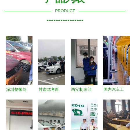
PRODUCT
----------------
深圳整顿驾
甘肃驾考新
西安制造部
国内汽车工
培乱象
变革 先培
装配车间
厂大全与合
为“学车热
训后付费，
以赛促学砺
资车产地解
浪”注入清
学员中途可
精兵，新员
析
凉规范
更换驾校
工技能比武