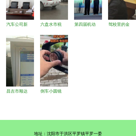
展风采
汽车公司新
六盘水市税
第四届机动
驾校里的金
入职驾驶员
务局精准发
车驾驶培训
融新风 当
培训 打造
力 减税降
与道路交通
机动车驾驶
专业安全的
费政策落地
安全国际论
培训遇见金
机动车驾驶
生根，为驾
坛 共筑安
融服务
员队伍
培行业减负
全出行新篇
添活力
章
昌吉市顺达
倒车小圆镜
机动车驾驶
新老司机必
员培训学校
备，奥迪车
专业驾驶技
主亦青睐的
能，安全出
汽车好物
地址：沈阳市于洪区平罗镇平罗一委