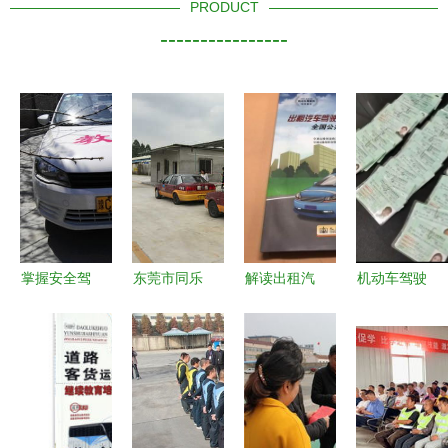
PRODUCT
----------------
掌握安全驾
东莞市同乐
解读出租汽
机动车驾驶
驶技能，选
机动车驾驶
车驾驶员从
员培训 从
择洛阳天子
员培训 安
业资格全国
入门到精通
机动车驾驶
全驾驶的起
公共科目培
的职业之路
员培训学校
点与专业培
训与机动车
训的典范
驾驶员培训