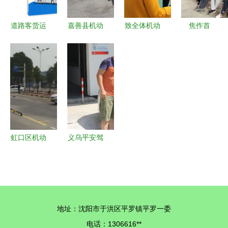
的联系与区
别
道路客货运
嘉善县机动
致全体机动
焦作首
输驾驶员继
车驾驶员培
车驾驶员培
届“多氟多
续教育培训
训学校 专
训教练员的
杯”机动车
教材（新编
业培训，安
一封公开信
驾驶培训教
版）——提
全驾驶的启
练员、安全
升专业素
航地
员技能比武
养，保障运
大赛圆满落
输安全
幕
虹口区机动
义乌平安驾
车驾驶员培
校 高合格
训指南 如
率与透明学
何选择优质
车费用的完
驾校
美结合
地址：沈阳市于洪区平罗镇平罗一委
电话：1306616**