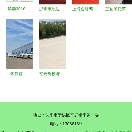
解读2016
泸州市屹达
上海通略驾
三轮摩托车
版《机动车
机动车驾驶
校 专业驾
上路，有了
驾驶员培训
员培训服务
考培训，助
它，真的不
教学大纲》
有限公司正
力安全出行
再怕交警
——以东莞
式挂牌成立
吗？——机
市东众驾驶
助力区域驾
动车驾驶员
员培训为例
驶培训服务
培训的重要
升级
性
焦作首
左云驾校与
届“多氟多
顺风驾培对
杯”机动车
比分析 如
驾驶培训教
何选择适合
练员与安全
您的机动车
地址：沈阳市于洪区平罗镇平罗一委
员技能比武
驾驶员培训
电话：1306616**
大赛圆满落
学校