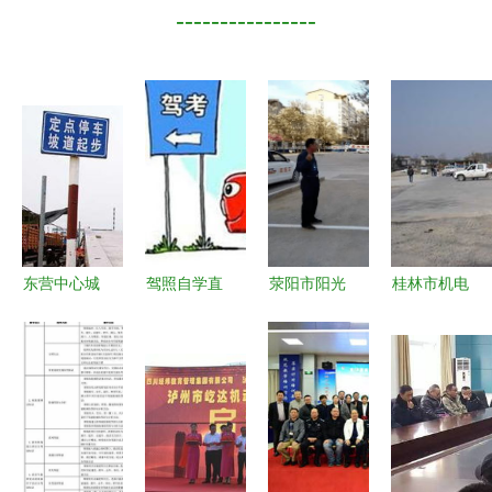
----------------
东营中心城
驾照自学直
荥阳市阳光
桂林市机电
区机动车驾
考试点落
机动车驾驶
机动车驾驶
驶员培训将
地，宁波等
员培训学校
员培训学校
设电子围
16城引领驾
专业驾驶培
专业铸就安
栏，科技赋
培改革新风
训，开启安
全，技术成
能规范驾培
向
全出行之旅
就未来
市场