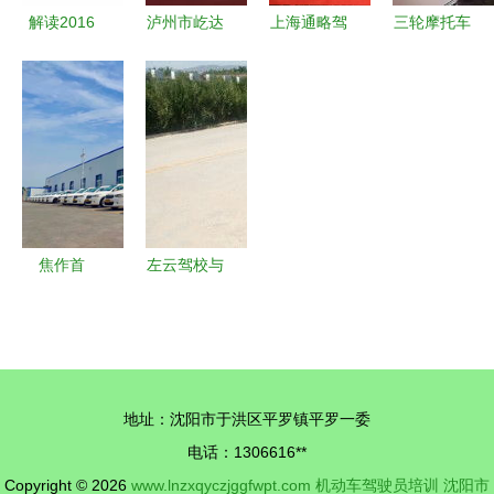
解读2016
泸州市屹达
上海通略驾
三轮摩托车
版《机动车
机动车驾驶
校 专业驾
上路，有了
驾驶员培训
员培训服务
考培训，助
它，真的不
教学大纲》
有限公司正
力安全出行
再怕交警
——以东莞
式挂牌成立
吗？——机
市东众驾驶
助力区域驾
动车驾驶员
员培训为例
驶培训服务
培训的重要
升级
性
焦作首
左云驾校与
届“多氟多
顺风驾培对
杯”机动车
比分析 如
驾驶培训教
何选择适合
练员与安全
您的机动车
地址：沈阳市于洪区平罗镇平罗一委
员技能比武
驾驶员培训
电话：1306616**
大赛圆满落
学校
Copyright © 2026
www.lnzxqyczjggfwpt.com
机动车驾驶员培训
沈阳市