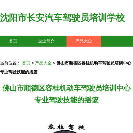
沈阳市长安汽车驾驶员培训学校
首页
企业简介
产品大全
联系我们
企业信息
访客留言
当前位置：
首页
>
产品大全
>
佛山市顺德区容桂机动车驾驶员培训中心
专业驾驶技能的摇篮
佛山市顺德区容桂机动车驾驶员培训中心
专业驾驶技能的摇篮