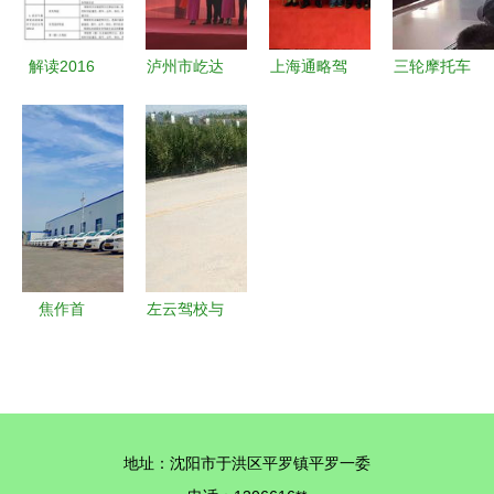
市场
解读2016
泸州市屹达
上海通略驾
三轮摩托车
版《机动车
机动车驾驶
校 专业驾
上路，有了
驾驶员培训
员培训服务
考培训，助
它，真的不
教学大纲》
有限公司正
力安全出行
再怕交警
——以东莞
式挂牌成立
吗？——机
市东众驾驶
助力区域驾
动车驾驶员
员培训为例
驶培训服务
培训的重要
升级
性
焦作首
左云驾校与
届“多氟多
顺风驾培对
杯”机动车
比分析 如
驾驶培训教
何选择适合
练员与安全
您的机动车
地址：沈阳市于洪区平罗镇平罗一委
员技能比武
驾驶员培训