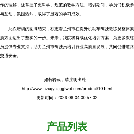
作的理解，还掌握了更科学、规范的教学方法。培训期间，学员们积极参
与互动，氛围热烈，取得了显著的学习成效。
此次培训的圆满结束，标志着兰州市在提升机动车驾驶教练员整体素
质方面迈出了坚实的一步。未来，我院将持续优化培训方案，为更多教练
员提供专业支持，助力兰州市驾驶员培训行业高质量发展，共同促进道路
交通安全。
如若转载，请注明出处：
http://www.lnzxqyczjggfwpt.com/product/10.html
更新时间：2026-08-04 00:57:02
产品列表